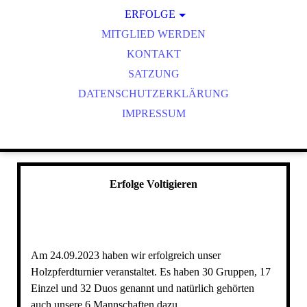
1. RICKLINGER DISTANZRITT
ERFOLGE
AUFBAU SPRINGPLATZ
MITGLIED WERDEN
VOLTIGIEREN
WEIHNACHTSFEIER 2018
KONTAKT
REITEN
VOLTITURNIER 2019
WEITERES
SATZUNG
DATENSCHUTZERKLÄRUNG
BAU NEUER HINDERNISSE
SCHLEMMERHÜTTE - SPENDE VON JORKISCH
IMPRESSUM
1. RICKLINGER HOLZPFERDTURNIER
BIKEBRENNEN 2020
DISTANZRITT 2021
Erfolge Voltigieren
GELÄNDEPLATZ
Am 24.09.2023 haben wir erfolgreich unser
Holzpferdturnier veranstaltet. Es haben 30 Gruppen, 17
Einzel und 32 Duos genannt und natürlich gehörten
auch unsere 6 Mannschaften dazu.