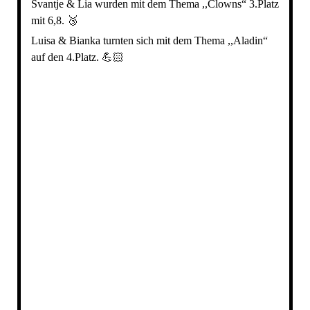
Svantje & Lia wurden mit dem Thema ,,Clowns“ 3.Platz
mit 6,8. 🥉
Luisa & Bianka turnten sich mit dem Thema ,,Aladin“
auf den 4.Platz. 💪🏻
0AFD5FC4-0EC8-4A79-8A71-08A470D2697C
DF888B63-2BDB-4C35-B494-220A43B6A66A
8A9E8C50-2C00-4064-9FEF-67900BCE3367
D36FA840-A5D1-4566-A0E3-2CE92288A406
D497E020-7A55-433B-B6E8-61AEA29737DF
DEAF8143-6236-4241-B0A1-1E16E4155F9C
8A34CC17-DE51-46C1-89FC-E50198CD42D8