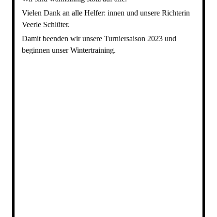
Vielen Dank an alle Helfer: innen und unsere Richterin
Veerle Schlüter.
Damit beenden wir unsere Turniersaison 2023 und
beginnen unser Wintertraining.
IMG_7274
IMG-20230926-WA0032
IMG-20230926-WA0033
IMG-20230926-WA0034
IMG-20230926-WA0035