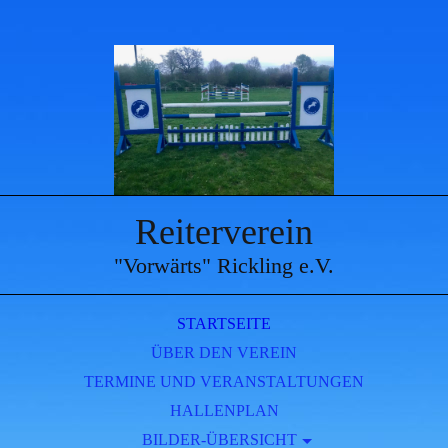
Reiterverein
"Vorwärts"
Rickling e.V.
STARTSEITE
ÜBER DEN VEREIN
TERMINE UND VERANSTALTUNGEN
HALLENPLAN
BILDER-ÜBERSICHT