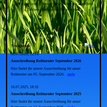
Wir haben eine Übersicht erstellt über die aktuellen
Themen rund um den Reiterverein.
Neuigkeiten
08.07.2026, 12:14
Ausschreibung Reitturnier September 2026
Hier findet ihr unsere Ausschreibung für unser
Reitturnier am 05. September 2026.
mehr
16.07.2025, 18:32
Ausschreibung Reitturnier September 2025
Hier findet ihr unsere Ausschreibung für unser