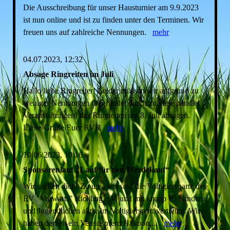
Die Ausschreibung für unser Hausturnier am 9.9.2023
ist nun online und ist zu finden unter den Terminen. Wir
freuen uns auf zahlreiche Nennungen.
mehr
04.07.2023, 12:32
Absage Ringreiten im Juli
Hallo liebe Ringreiter! Leider müssen wir aufgrund zu
weniger Nennungen (begründet durch zu viele parallel
Veranstaltungen) das Ringreiten am 8. Juli absagen.
Liebe Grüße Euer RVR
mehr
10.06.2023, 10:16
Sponsorenlauf „Lauf für den Pferdekauf“
Wir suchen dich! Zu uns, wir sind die Voltigiersparte des
RV "Vorwärts" Rickling e.V. und mit knapp 65 Kindern
und Jugendlichen aktiv im Voltigiersport vertreten. Wir
haben derzeit ein Vereinspferd Hakoon,...
mehr